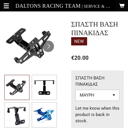
DALTONS RACING TEAM
Skip
|
SERVICE & CUSTOM MOTO THESSALONIKI 2310-520134
to
main
ΣΠΑΣΤΗ ΒΑΣΗ
content
ΠΙΝΑΚΙΔΑΣ
NEW
€20.00
ΣΠΑΣΤΗ ΒΑΣΗ
ΠΙΝΑΚΙΔΑΣ
Let me know when this
product is back in
stock.