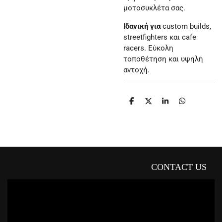
μοτοσυκλέτα σας.
Ιδανική για
custom builds,
streetfighters και cafe
racers. Εύκολη
τοποθέτηση και υψηλή
αντοχή.
S
S
S
S
h
h
h
h
a
a
a
a
r
r
r
r
e
e
e
e
CONTACT US